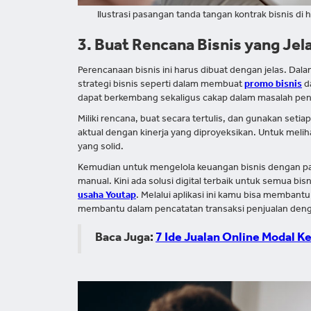
Ilustrasi pasangan tanda tangan kontrak bisnis di
3. Buat Rencana Bisnis yang Jel
Perencanaan bisnis ini harus dibuat dengan jelas. Da
strategi bisnis seperti dalam membuat
promo bisnis
da
dapat berkembang sekaligus cakap dalam masalah pen
Miliki rencana, buat secara tertulis, dan gunakan set
aktual dengan kinerja yang diproyeksikan. Untuk me
yang solid.
Kemudian untuk mengelola keuangan bisnis dengan pa
manual. Kini ada solusi digital terbaik untuk semua 
usaha Youtap
. Melalui aplikasi ini kamu bisa membant
membantu dalam pencatatan transaksi penjualan deng
Baca Juga:
7 Ide Jualan Online Modal 