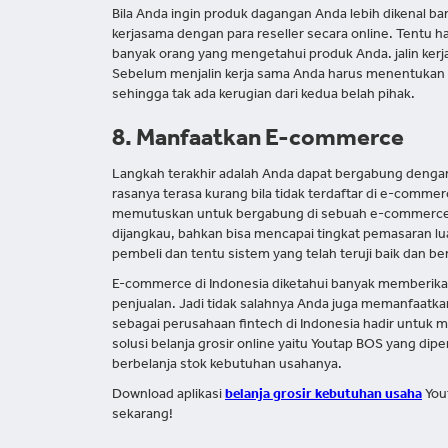
Bila Anda ingin produk dagangan Anda lebih dikenal ba
kerjasama dengan para reseller secara online. Tentu h
banyak orang yang mengetahui produk Anda. jalin ker
Sebelum menjalin kerja sama Anda harus menentukan p
sehingga tak ada kerugian dari kedua belah pihak.
8. Manfaatkan E-commerce
Langkah terakhir adalah Anda dapat bergabung dengan
rasanya terasa kurang bila tidak terdaftar di e-comm
memutuskan untuk bergabung di sebuah e-commerce, 
dijangkau, bahkan bisa mencapai tingkat pemasaran 
pembeli dan tentu sistem yang telah teruji baik dan be
E-commerce di Indonesia diketahui banyak memberik
penjualan. Jadi tidak salahnya Anda juga memanfaatk
sebagai perusahaan fintech di Indonesia hadir untuk 
solusi belanja grosir online yaitu Youtap BOS yang d
berbelanja stok kebutuhan usahanya.
Download aplikasi
belanja grosir kebutuhan usaha
You
sekarang!