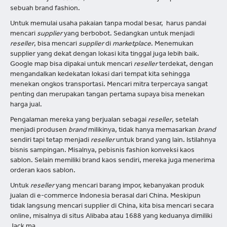
sebuah brand fashion.
Untuk memulai usaha pakaian tanpa modal besar, harus pandai
mencari
supplier
yang berbobot. Sedangkan untuk menjadi
reseller
, bisa mencari
supplier
di
marketplace
. Menemukan
supplier yang dekat dengan lokasi kita tinggal juga lebih baik.
Google map bisa dipakai untuk mencari
reseller
terdekat, dengan
mengandalkan kedekatan lokasi dari tempat kita sehingga
menekan ongkos transportasi. Mencari mitra terpercaya sangat
penting dan merupakan tangan pertama supaya bisa menekan
harga jual.
Pengalaman mereka yang berjualan sebagai
reseller
, setelah
menjadi produsen
brand
milikinya, tidak hanya memasarkan
brand
sendiri tapi tetap menjadi
reseller
untuk brand yang lain. Istilahnya
bisnis sampingan. Misalnya, pebisnis fashion konveksi kaos
sablon. Selain memiliki brand kaos sendiri, mereka juga menerima
orderan kaos sablon.
Untuk
reseller
yang mencari barang impor, kebanyakan produk
jualan di e-commerce Indonesia berasal dari China. Meskipun
tidak langsung mencari supplier di China, kita bisa mencari secara
online, misalnya di situs Alibaba atau 1688 yang keduanya dimiliki
Jack ma.