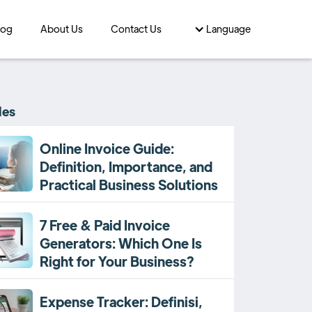
log
About Us
Contact Us
Language
les
Online Invoice Guide:
Definition, Importance, and
Practical Business Solutions
7 Free & Paid Invoice
Generators: Which One Is
Right for Your Business?
Expense Tracker: Definisi,