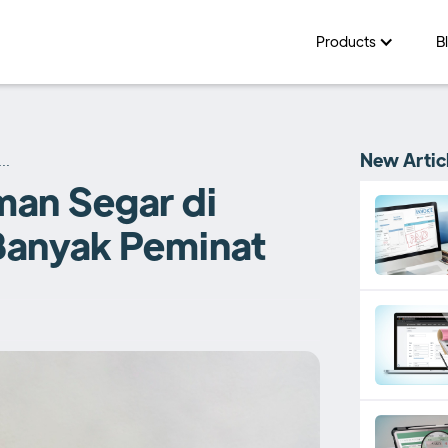
Products
B
New Artic
..
man Segar di
Banyak Peminat