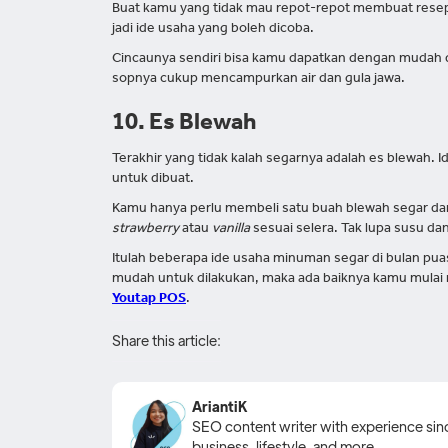
Buat kamu yang tidak mau repot-repot membuat resep 
jadi ide usaha yang boleh dicoba.
Cincaunya sendiri bisa kamu dapatkan dengan mudah 
sopnya cukup mencampurkan air dan gula jawa.
10. Es Blewah
Terakhir yang tidak kalah segarnya adalah es blewah
untuk dibuat.
Kamu hanya perlu membeli satu buah blewah segar d
strawberry
atau
vanilla
sesuai selera. Tak lupa susu dan
Itulah beberapa ide usaha minuman segar di bulan pu
mudah untuk dilakukan, maka ada baiknya kamu mulai 
Youtap POS
.
Share this article:
AriantiK
SEO content writer with experience since
business, lifestyle, and more.