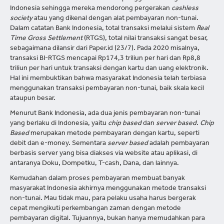
Indonesia sehingga mereka mendorong pergerakan
cashless
society
atau yang dikenal dengan alat pembayaran non-tunai.
Dalam catatan Bank Indonesia, total transaksi melalui sistem
Real
Time Gross Settlement
(RTGS), total nilai transaksi sangat besar,
sebagaimana dilansir dari Paper.id (23/7). Pada 2020 misalnya,
transaksi BI-RTGS mencapai Rp174,3 triliun per hari dan Rp8,8
triliun per hari untuk transaksi dengan kartu dan uang elektronik.
Hal ini membuktikan bahwa masyarakat Indonesia telah terbiasa
menggunakan transaksi pembayaran non-tunai, baik skala kecil
ataupun besar.
Menurut Bank Indonesia, ada dua jenis pembayaran non-tunai
yang berlaku di Indonesia, yaitu
chip based
dan
server based
.
Chip
Based
merupakan metode pembayaran dengan kartu, seperti
debit dan e-money. Sementara
server based
adalah pembayaran
berbasis server yang bisa diakses via website atau aplikasi, di
antaranya Doku, Dompetku, T-cash, Dana, dan lainnya.
Kemudahan dalam proses pembayaran membuat banyak
masyarakat Indonesia akhirnya menggunakan metode transaksi
non-tunai. Mau tidak mau, para pelaku usaha harus bergerak
cepat mengikuti perkembangan zaman dengan metode
pembayaran digital. Tujuannya, bukan hanya memudahkan para