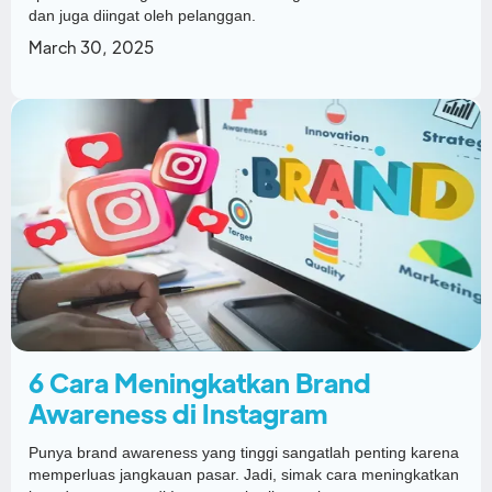
dan juga diingat oleh pelanggan.
March 30, 2025
6 Cara Meningkatkan Brand
Awareness di Instagram
Punya brand awareness yang tinggi sangatlah penting karena
memperluas jangkauan pasar. Jadi, simak cara meningkatkan