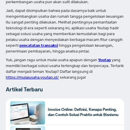
perkembangan usaha pun akan sulit dilakukan.
Jadi, dapat disimpulkan bahwa pada dasarnya baik untuk
mengembangkan usaha dan rumah tangga pengelolaan keuangan
itu sangat penting dilakukan. Melihat pentingnya pemanfaatan
teknologi di era seperti sekarang ini, aplikasi usaha Youtap hadir
sebagai solusi usaha yang memberikan kemudahan bagi para
pelaku usaha dengan menyediakan berbagai macam fitur canggih
seperti
pencatatan transaksi
hingga pengelolaan keuangan,
penerimaan pembayaran, hingga analisa pintar.
Yuk, jangan ragu untuk mulai usaha apapun dengan
Youtap
yang
memiliki berbagai solusi usaha terlengkap dan terpercaya. Tertarik
daftar menjadi teman Youtap? Daftar langsung di
https://mulaiusaha.youtap.id/
sekarang juga!
Artikel Terbaru
Invoice Online: Definisi, Kenapa Penting,
dan Contoh Solusi Praktis untuk Bisnismu