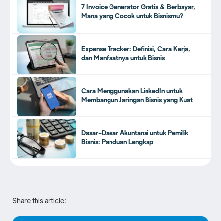
7 Invoice Generator Gratis & Berbayar,
Mana yang Cocok untuk Bisnismu?
Expense Tracker: Definisi, Cara Kerja,
dan Manfaatnya untuk Bisnis
Cara Menggunakan LinkedIn untuk
Membangun Jaringan Bisnis yang Kuat
Dasar-Dasar Akuntansi untuk Pemilik
Bisnis: Panduan Lengkap
Share this article: