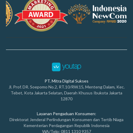
PT. Mitra Digital Sukses
Jl. Prof. DR. Soepomo No.2, RT.10/RW.15, Menteng Dalam, Kec.
Tebet, Kota Jakarta Selatan, Daerah Khusus Ibukota Jakarta
12870
Layanan Pengaduan Konsumen:
Direktorat Jenderal Perlindungan Konsumen dan Tertib Niaga
Kementerian Perdagangan Republik Indonesia
WA/Telp: 0811 1310 9357