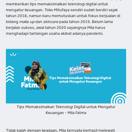
memberikan tips memaksimalkan teknologi digital untuk
mengatur keuangan. Toko Mitufaya sendiri sudah berdiri sejak
tahun 2018, namun baru memutuskan untuk fokus berjualan di
bidang
make up
dan
skincare
pada tahun 2019. Belum lama
berjalan sukses, awal tahun 2020 sayangnya Mila harus
menghadapi tantangan usaha akibat adanya pandemi.
Tips Memaksimalkan Teknologi Digital untuk Mengatur
Keuangan - Mila Fatma
Tidak kalah dengan keadaan, Mila ternyata berhasil melewati