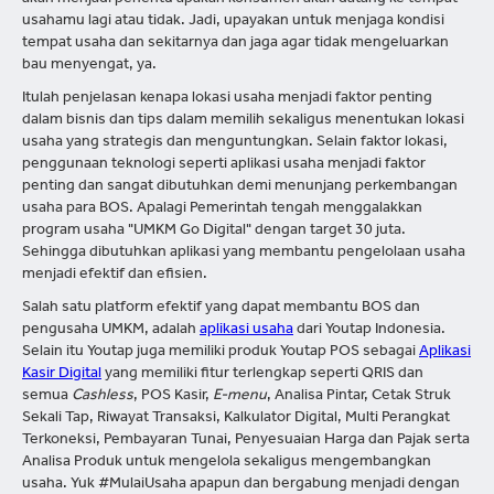
akan menjadi penentu apakah konsumen akan datang ke tempat
usahamu lagi atau tidak. Jadi, upayakan untuk menjaga kondisi
tempat usaha dan sekitarnya dan jaga agar tidak mengeluarkan
bau menyengat, ya.
Itulah penjelasan kenapa lokasi usaha menjadi faktor penting
dalam bisnis dan tips dalam memilih sekaligus menentukan lokasi
usaha yang strategis dan menguntungkan. Selain faktor lokasi,
penggunaan teknologi seperti aplikasi usaha menjadi faktor
penting dan sangat dibutuhkan demi menunjang perkembangan
usaha para BOS. Apalagi Pemerintah tengah menggalakkan
program usaha "UMKM Go Digital" dengan target 30 juta.
Sehingga dibutuhkan aplikasi yang membantu pengelolaan usaha
menjadi efektif dan efisien.
Salah satu platform efektif yang dapat membantu BOS dan
pengusaha UMKM, adalah
aplikasi usaha
dari Youtap Indonesia.
Selain itu Youtap juga memiliki produk Youtap POS sebagai
Aplikasi
Kasir Digital
yang memiliki fitur terlengkap seperti QRIS dan
semua
Cashless
, POS Kasir,
E-menu
, Analisa Pintar, Cetak Struk
Sekali Tap, Riwayat Transaksi, Kalkulator Digital, Multi Perangkat
Terkoneksi, Pembayaran Tunai, Penyesuaian Harga dan Pajak serta
Analisa Produk untuk mengelola sekaligus mengembangkan
usaha. Yuk #MulaiUsaha apapun dan bergabung menjadi dengan