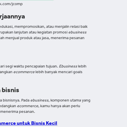
ik.com/jcomp
erjaannya
edukasi, mempromosikan, atau menjalin relasi baik
upakan lanjutan atau kegiatan promosi
ebusiness
lah menjual produk atau jasa, menerima pesanan
i segi waktu pencapaian tujuan.
Ebusiness
lebih
edangkan
ecommerce
lebih banyak mencari goals
bisnis
 bisnisnya. Pada
ebusiness
, komponen utama yang
 Sedangkan
ecommerce
, kamu hanya akan perlu
a menerima pesanan.
merce untuk Bisnis Kecil