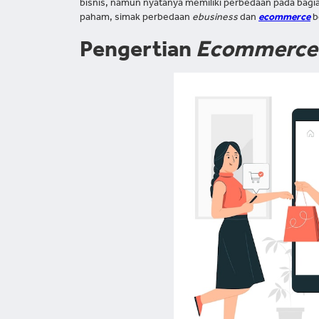
bisnis, namun nyatanya memiliki perbedaan pada bagia
paham, simak perbedaan
ebusiness
dan
ecommerce
b
Pengertian
Ecommerc