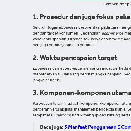
Gambar: freep
1. Prosedur dan juga fokus pek
Seluruh tugas
ebusiness
berorientasi pada cara meng
dengan target konsumen. Sedangkan
ecommerce
mer
yang lebih spesifik. Di aman fokusnya ecommerce ada
dan juga pembayaran dari pembeli.
2. Waktu pencapaian target
Ebusiness
dan
ecommerce
memang sangat berbeda dar
menargetkan tujuan yang bersifat jangka panjang. S
jangka pendek.
3. Komponen-komponen utama 
Perbedaan terakhir adalah komponen-komponen utama
berperan yaitu aplikasi manajemen pengelola bisnis.
tempat atau
platform
untuk mengupload katalog sert
Baca juga:
3 Manfaat Penggunaan E Com