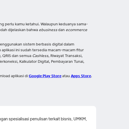
ng perlu kamu ketahui. Walaupun keduanya sama-
udah dijelaskan bahwa
ebusiness
dan
ecommerce
menggunakan sistem berbasis digital dalam
u aplikasi ini sudah tersedia macam-macam fitur
u
, QRIS dan semua
Cashless
, Riwayat Transaksi,
Terkoneksi, Kalkulator Digital, Pembayaran Tunai,
load aplikasi di
Google Play Store
atau
Apps Store
.
gan spesialisasi penulisan terkait bisnis, UMKM,