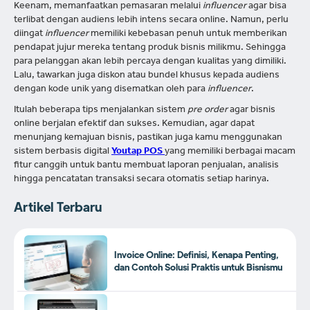
Keenam, memanfaatkan pemasaran melalui
influencer
agar bisa
terlibat dengan audiens lebih intens secara online. Namun, perlu
diingat
influencer
memiliki kebebasan penuh untuk memberikan
pendapat jujur mereka tentang produk bisnis milikmu. Sehingga
para pelanggan akan lebih percaya dengan kualitas yang dimiliki.
Lalu, tawarkan juga diskon atau bundel khusus kepada audiens
dengan kode unik yang disematkan oleh para
influencer
.
Itulah beberapa tips menjalankan sistem
pre order
agar bisnis
online berjalan efektif dan sukses. Kemudian, agar dapat
menunjang kemajuan bisnis, pastikan juga kamu menggunakan
sistem berbasis digital
Youtap POS
yang memiliki berbagai macam
fitur canggih untuk bantu membuat laporan penjualan, analisis
hingga pencatatan transaksi secara otomatis setiap harinya.
Artikel Terbaru
Invoice Online: Definisi, Kenapa Penting,
dan Contoh Solusi Praktis untuk Bisnismu