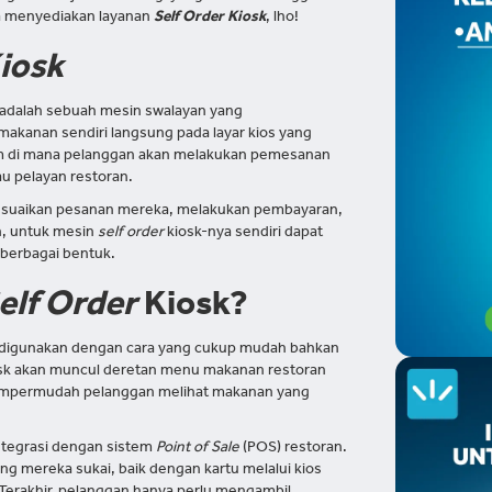
a menyediakan layanan
Self Order Kiosk
, lho!
Kiosk
 adalah sebuah mesin swalayan yang
anan sendiri langsung pada layar kios yang
tem di mana pelanggan akan melakukan pemesanan
au pelayan restoran.
yesuaikan pesanan mereka, melakukan pembayaran,
n, untuk mesin
self order
kiosk-nya sendiri dapat
berbagai bentuk.
elf Order
Kiosk?
a digunakan dengan cara yang cukup mudah bahkan
iosk akan muncul deretan menu makanan restoran
 mempermudah pelanggan melihat makanan yang
integrasi dengan sistem
Point of Sale
(POS) restoran.
g mereka sukai, baik dengan kartu melalui kios