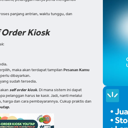
 Terakhir, pelanggan hanya perlu mengambil
oses panjang antrian, waktu tunggu, dan
f Order Kiosk
sk
:
edia.
erpilih, maka akan terdapat tampilan
Pesanan Kamu
 perlu dibayarkan.
 yang sudah tersedia.
nakan
self order kiosk
. Di mana sistem ini dapat
elanggan harus ke kasir. Jadi, nanti melalui
n, harga dan cara pembayarannya. Cukup praktis dan
outap
.