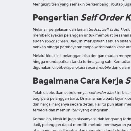
Mengikuti tren yang semakin berkembang, Youtap jug
Pengertian
Self Order 
Melansir penjelasan dari laman
Sedco
,
self order kios
k
memberdayakan pelanggan untuk membuat pesanan mak
sudah
touchscreen
. Jadi, ini merupakan sebuah sis
bahkan hingga pembayaran tanpa keterlibatan kasir at
Melalui kiosk ini, pelanggan bisa dengan mudah men
hingga mendapatkan tanda terima yang sah. Kemudia
digunakan di beberapa lokasi secara
mobile
dan dalam 
Bagaimana Cara Kerja
S
Telah disebutkan sebelumnya,
self order kiosk
ini bis
bagi para pelanggan baru. Di mana nanti pada layar k
dan harga-harganya secara detail. Hal itu pun akan
tersedia dan memilih
item
yang diinginkan.
Kemudian, kiosk ini juga biasanya sudah langsung ter
Jadi, pelanggan dapat memilih metode pembayaran yan