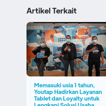
Artikel Terkait
Memasuki usia 1 tahun,
Youtap Hadirkan Layanan
Tablet dan Loyalty untuk
Lengkapi Solusi Usaha