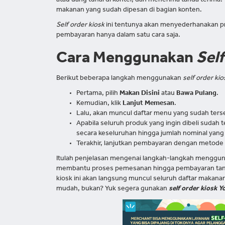
atau uang tunai di konter, dan menerima tanda terima.
makanan yang sudah dipesan di bagian konten.
Self order kiosk
ini tentunya akan menyederhanakan pr
pembayaran hanya dalam satu cara saja.
Cara Menggunakan
Sel
Berikut beberapa langkah menggunakan
self order kio
Pertama, pilih
Makan Disini
atau
Bawa Pulang
.
Kemudian, klik
Lanjut Memesan
.
Lalu, akan muncul daftar menu yang sudah ters
Apabila seluruh produk yang ingin dibeli sudah t
secara keseluruhan hingga jumlah nominal yang
Terakhir, lanjutkan pembayaran dengan metode
Itulah penjelasan mengenai langkah-langkah menggu
membantu proses pemesanan hingga pembayaran tanpa p
kiosk ini akan langsung muncul seluruh daftar makana
mudah, bukan? Yuk segera gunakan
self order kiosk Y