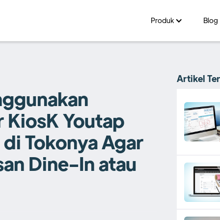
Produk
Blog
Artikel Te
nggunakan
r KiosK Youtap
 di Tokonya Agar
an Dine-In atau