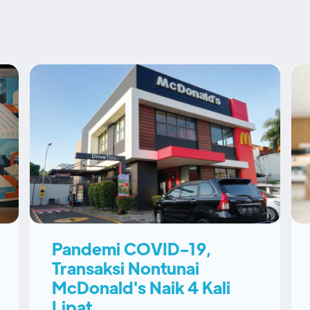
Pandemi COVID-19,
Transaksi Nontunai
McDonald's Naik 4 Kali
Lipat