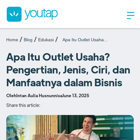
Home
Blog
Edukasi
Apa Itu Outlet Usaha...
Apa Itu Outlet Usaha?
Pengertian, Jenis, Ciri, dan
Manfaatnya dalam Bisnis
Oleh
Intan Aulia Husnunnisa
June 13, 2025
Share this article: