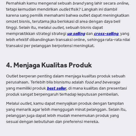
Pernahkah kamu mengenal sebuah
brand
yang lahir secara
online
,
tetapi kemudian mendirikan
outlet
fisik? Langkah ini diambil
karena sang pemilik memahami bahwa outlet dapat meningkatkan
omzet bisnis, terutama jika berlokasi di area dengan daya beli
tinggi. Selain itu, melalui
outlet
, sebuah bisnis dapat
mempraktikkan strategi strategi
up selling
dan
cross-selling
yang
lebih efektif dibandingkan transaksi online, sehingga rata-rata nilai
transaksi per pelanggan berpotensi meningkat.
4. Menjaga Kualitas Produk
Outlet berperan penting dalam menjaga kualitas produk sebuah
perusahaan. Terlebih bila bisnismu adalah
food and beverage
yang memiliki produk
best seller
, di mana kualitas dan presentasi
produk sangat berpengaruh terhadap keputusan pembelian.
Melalui
outlet
, kamu dapat menyajikan produk dengan tampilan
yang menarik agar lebih menggugah minat pelanggan. Selain itu,
pelanggan juga dapat lebih mudah menemukan produk yang
sesuai dengan kebutuhan dan preferensi mereka.