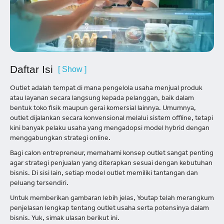
Daftar Isi
[ Show ]
‍Outlet adalah tempat di mana pengelola usaha menjual produk
atau layanan secara langsung kepada pelanggan, baik dalam
bentuk toko fisik maupun gerai komersial lainnya. Umumnya,
outlet dijalankan secara konvensional melalui sistem offline, tetapi
kini banyak pelaku usaha yang mengadopsi model hybrid dengan
menggabungkan strategi online.
Bagi calon entrepreneur, memahami konsep outlet sangat penting
agar strategi penjualan yang diterapkan sesuai dengan kebutuhan
bisnis. Di sisi lain, setiap model outlet memiliki tantangan dan
peluang tersendiri.
Untuk memberikan gambaran lebih jelas, Youtap telah merangkum
penjelasan lengkap tentang outlet usaha serta potensinya dalam
bisnis. Yuk, simak ulasan berikut ini.