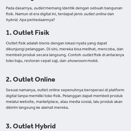
Pada dasarnya,
outlet
memang identik dengan sebuah bangunan
fisik. Namun di era digital ini, terdapat jenis
outlet online
dan
hybrid
. Apa perbedaannya?
1. Outlet Fisik
Outlet fisik adalah bisnis dengan lokasi nyata yang dapat
dikunjungi pelanggan. Di sini, mereka bisa melihat, mencoba, dan
membeli produk secara langsung. Contoh
outlet
fisik di antaranya
toko baju, restoran cepat saji, dan
showroom
mobil.
2. Outlet Online
Sesuai namanya, outlet online sepenuhnya beroperasi di platform
digital tanpa memiliki toko fisik. Pelanggan dapat membeli produk
melalui website, marketplace, atau media sosial, lalu produk akan
dikirim langsung ke alamat mereka.
3. Outlet Hybrid