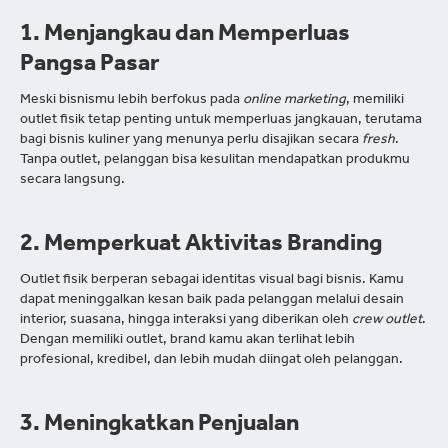
1. Menjangkau dan Memperluas
Pangsa Pasar
Meski bisnismu lebih berfokus pada
online marketing
, memiliki
outlet fisik tetap penting untuk memperluas jangkauan, terutama
bagi bisnis kuliner yang menunya perlu disajikan secara
fresh
.
Tanpa outlet, pelanggan bisa kesulitan mendapatkan produkmu
secara langsung.
2. Memperkuat Aktivitas Branding
Outlet fisik berperan sebagai identitas visual bagi bisnis. Kamu
dapat meninggalkan kesan baik pada pelanggan melalui desain
interior, suasana, hingga interaksi yang diberikan oleh
crew outlet
.
Dengan memiliki outlet, brand kamu akan terlihat lebih
profesional, kredibel, dan lebih mudah diingat oleh pelanggan.
3. Meningkatkan Penjualan