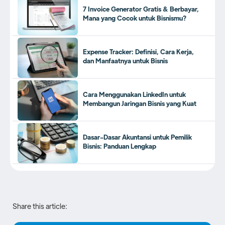
7 Invoice Generator Gratis & Berbayar,
Mana yang Cocok untuk Bisnismu?
Expense Tracker: Definisi, Cara Kerja,
dan Manfaatnya untuk Bisnis
Cara Menggunakan LinkedIn untuk
Membangun Jaringan Bisnis yang Kuat
Dasar-Dasar Akuntansi untuk Pemilik
Bisnis: Panduan Lengkap
Share this article: