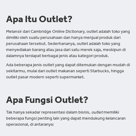
Apa Itu Outlet?
Melansir dari Cambridge Online Dictionary, outlet adalah toko yang
dimiliki oleh suatu perusahaan dan hanya menjual produk dari
perusahaan tersebut. Sederhananya, outlet adalah toko yang
menyediakan barang atau jasa dari satu merek saja, meskipun di
dalamnya terdapat berbagai jenis atau kategori produk.
Ada beberapa jenis outlet yang dapat ditemukan dengan mudah di
sekitarmu, mulai dari outlet makanan seperti Starbucks, hingga
outlet pasar modern seperti supermarket.
Apa Fungsi Outlet?
Tak hanya sekadar representasi dalam bisnis,
outlet
memiliki
beberapa fungsi penting lain yang dapat mendukung kelancaran
operasional, di antaranya: