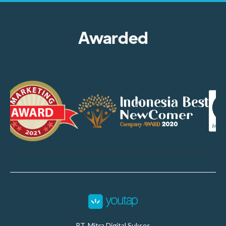
Awarded
PT. Mitra Digital Sukses