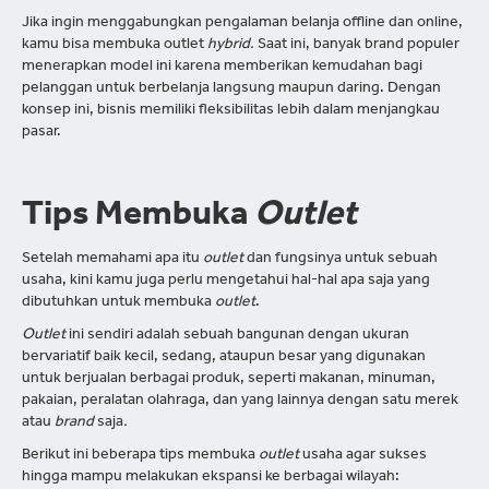
Jika ingin menggabungkan pengalaman belanja offline dan online,
kamu bisa membuka outlet
hybrid.
Saat ini, banyak brand populer
menerapkan model ini karena memberikan kemudahan bagi
pelanggan untuk berbelanja langsung maupun daring. Dengan
konsep ini, bisnis memiliki fleksibilitas lebih dalam menjangkau
pasar.
Tips Membuka
Outlet
Setelah memahami apa itu
outlet
dan fungsinya untuk sebuah
usaha, kini kamu juga perlu mengetahui hal-hal apa saja yang
dibutuhkan untuk membuka
outlet
.
Outlet
ini sendiri adalah sebuah bangunan dengan ukuran
bervariatif baik kecil, sedang, ataupun besar yang digunakan
untuk berjualan berbagai produk, seperti makanan, minuman,
pakaian, peralatan olahraga, dan yang lainnya dengan satu merek
atau
brand
saja
.
Berikut ini beberapa tips membuka
outlet
usaha agar sukses
hingga mampu melakukan ekspansi ke berbagai wilayah: