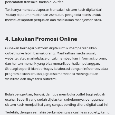
pencatatan transaksi harian di
outlet
.
Tak hanya mencatat laporan transaksi,
sistem kasir digital dari
Youtap dapat memudahkan
crew
atau pengelola bisnis untuk
membuat laporan penjualan dan melakukan manajemen stok.
4. Lakukan Promosi Online
Gunakan berbagai platform digital untuk memperkenalkan
outletmu ke lebih banyak orang. Manfaatkan media sosial,
website, atau marketplace untuk membagikan informasi, promo,
dan konten menarik yang bisa menarik perhatian pelanggan.
Strategi seperti iklan berbayar, kolaborasi dengan influencer, atau
program diskon khusus juga bisa membantu meningkatkan
visibilitas dan daya tarik outletmu.
Itulah pengertian, fungsi, dan tips membuka outlet bagi sebuah
usaha. Seperti yang sudah dijelaskan sebelumnya, penggunaan
sistem kasir menjadi hal yang sangat penting di era digital saat ini.
Terlebih, dengan semakin berkembangnya cashless society, kamu