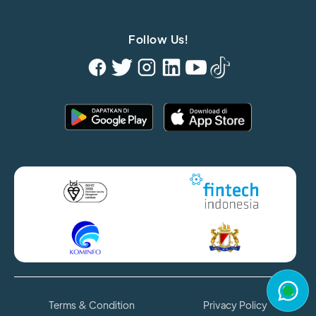
Follow Us!
Terms & Condition
Privacy Policy