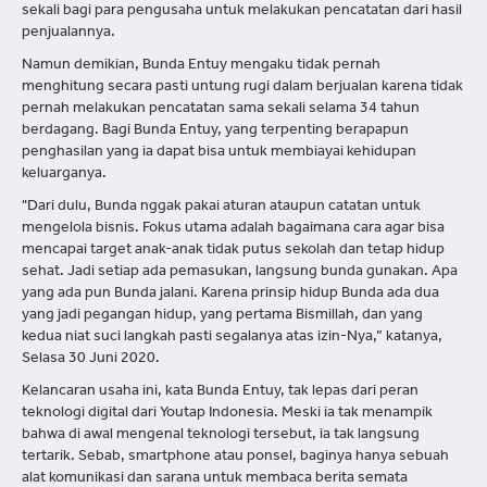
sekali bagi para pengusaha untuk melakukan pencatatan dari hasil
penjualannya.
Namun demikian, Bunda Entuy mengaku tidak pernah
menghitung secara pasti untung rugi dalam berjualan karena tidak
pernah melakukan pencatatan sama sekali selama 34 tahun
berdagang. Bagi Bunda Entuy, yang terpenting berapapun
penghasilan yang ia dapat bisa untuk membiayai kehidupan
keluarganya.
"Dari dulu, Bunda nggak pakai aturan ataupun catatan untuk
mengelola bisnis. Fokus utama adalah bagaimana cara agar bisa
mencapai target anak-anak tidak putus sekolah dan tetap hidup
sehat. Jadi setiap ada pemasukan, langsung bunda gunakan. Apa
yang ada pun Bunda jalani. Karena prinsip hidup Bunda ada dua
yang jadi pegangan hidup, yang pertama Bismillah, dan yang
kedua niat suci langkah pasti segalanya atas izin-Nya,” katanya,
Selasa 30 Juni 2020.
Kelancaran usaha ini, kata Bunda Entuy, tak lepas dari peran
teknologi digital dari Youtap Indonesia. Meski ia tak menampik
bahwa di awal mengenal teknologi tersebut, ia tak langsung
tertarik. Sebab, smartphone atau ponsel, baginya hanya sebuah
alat komunikasi dan sarana untuk membaca berita semata